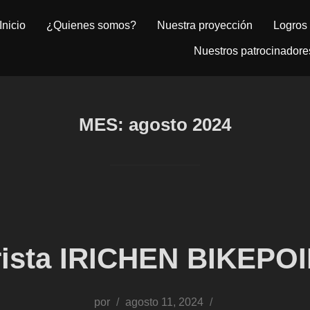
Inicio
¿Quienes somos?
Nuestra proyección
Logros 
Nuestros patrocinadore
MES:
agosto 2024
rista IRICHEN BIKEPO
Publicado
por
agosto 11, 2024